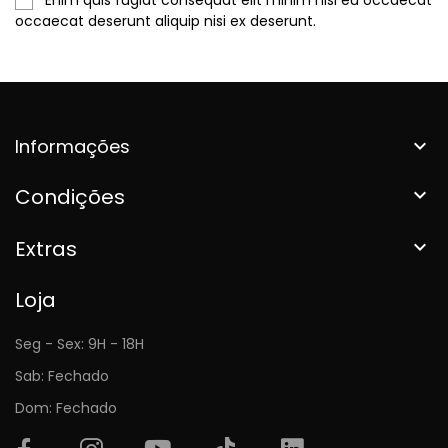
occaecat deserunt aliquip nisi ex deserunt.
Informações

Condições

Extras

Loja
Seg - Sex: 9H - 18H
Sab: Fechado
Dom: Fechado