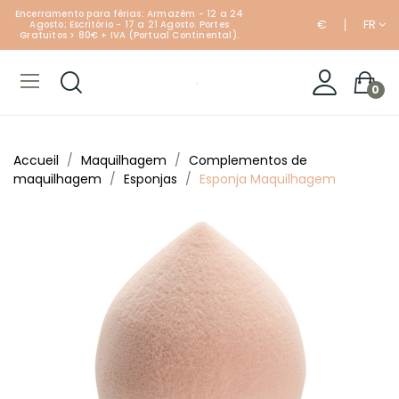
Encerramento para férias: Armazém - 12 a 24
€
FR
Agosto; Escritório - 17 a 21 Agosto. Portes
Gratuitos > 80€ + IVA (Portual Continental).
0
Accueil
Maquilhagem
Complementos de
maquilhagem
Esponjas
Esponja Maquilhagem