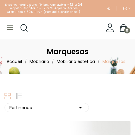
Encerramento para férias: Armazém - 12 a 24
€
FR
Agosto; Escritório - 17 a 21 Agosto. Portes
Gratuitos > 80€ + IVA (Portual Continental).
0
Marquesas
Accueil
Mobiliário
Mobiliário estética
Marquesas

Pertinence