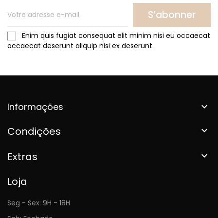
S’abonner
Enim quis fugiat consequat elit minim nisi eu occaecat
occaecat deserunt aliquip nisi ex deserunt.
Informações

Condições

Extras

Loja
Seg - Sex: 9H - 18H