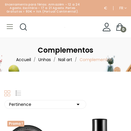
Encerramento para férias: Armazém - 12 a 24
€
FR
Agosto; Escritório - 17 a 21 Agosto. Portes
Gratuitos > 80€ + IVA (Portual Continental).
0
Complementos
Accueil
Unhas
Nail art
Complementos

Pertinence
Promo !