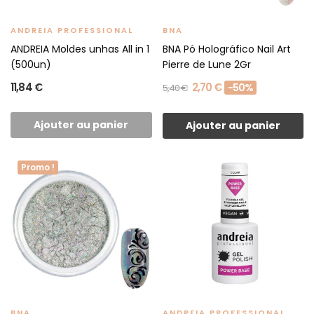
ANDREIA PROFESSIONAL
BNA
ANDREIA Moldes unhas All in 1
BNA Pó Holográfico Nail Art
(500un)
Pierre de Lune 2Gr
11,84 €
2,70 €
-50%
5,40 €
Ajouter au panier
Ajouter au panier
Promo !
BNA
ANDREIA PROFESSIONAL