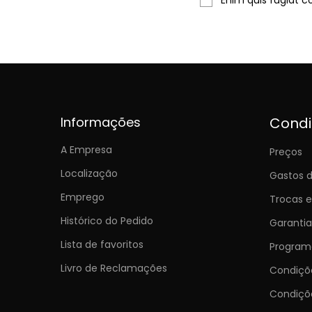
Informações
Cond
A Empresa
Preços
Localização
Gastos d
Emprego
Trocas 
Histórico do Pedido
Garantia
Lista de favoritos
Programa
Livro de Reclamações
Condiç
Condiçõ