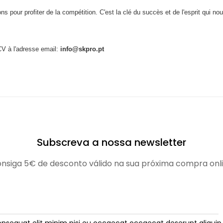
s pour profiter de la compétition. C'est la clé du succès et de l'esprit qui nou
CV à l'adresse email:
info@skpro.pt
Subscreva a nossa newsletter
nsiga 5€ de desconto válido na sua próxima compra onl
onsequat elit minim nisi eu occaecat occaecat deserunt aliquip 