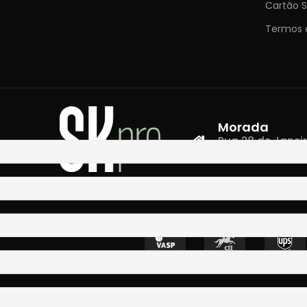
Cartão S
Termos 
Morada
Rua 28 de Janeiro,
4400-335 Vila N