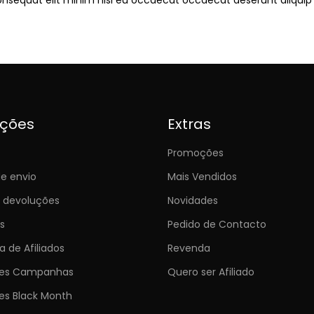
ições
Extras
Promoções
e envio
Mais Vendidos
e devoluções
Novidades
s
Pedido de Contacto
 de Afiliados
Revenda
ões Campanhas
Quero ser Afiliado
es Black Month