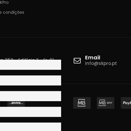
KPro
e condições
Email
 350 - Edifício T - Fr. 01
info@skpro.pt
ova de Gaia