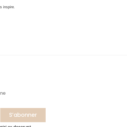
s inspire.
ine
S’abonner
nisi ex deserunt.