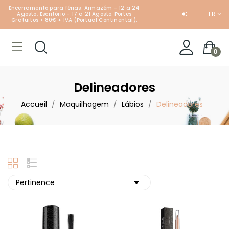
Encerramento para férias: Armazém - 12 a 24
€
FR
Agosto; Escritório - 17 a 21 Agosto. Portes
Gratuitos > 80€ + IVA (Portual Continental).
0
Delineadores
Accueil
Maquilhagem
Lábios
Delineadores

Pertinence