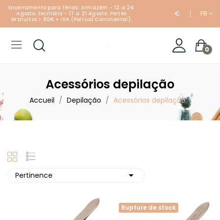
Encerramento para férias: Armazém - 12 a 24
€
FR
Agosto; Escritório - 17 a 21 Agosto. Portes
Gratuitos > 80€ + IVA (Portual Continental).
0
Acessórios depilação
Accueil
Depilação
Acessórios depilação

Pertinence
Rupture de stock