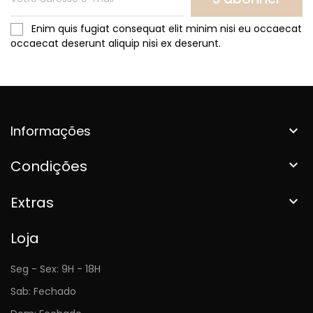
Enim quis fugiat consequat elit minim nisi eu occaecat
occaecat deserunt aliquip nisi ex deserunt.
Informações

Condições

Extras

Loja
Seg - Sex: 9H - 18H
Sab: Fechado