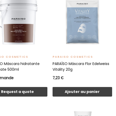
SO COSMETICS
PARAISO COSMETICS
O Máscara hidratante
PARAÍSO Máscara Flor Edelweiss
late 500ml
Vitality 20g
emande
7,23 €
Request a quote
Ajouter au panier