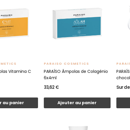
SMETICS
PARAISO COSMETICS
PARAI
las Vitamina C
PARAÍSO Âmpolas de Colagénio
PARAÍS
6x4ml
choco
33,62 €
Sur d
r au panier
Ajouter au panier