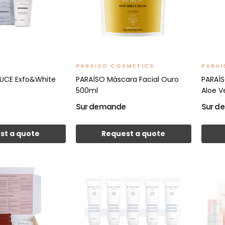
PARAISO COSMETICS
PARAI
LUCE Exfo&White
PARAÍSO Máscara Facial Ouro
PARAÍS
500ml
Aloe V
e
Sur demande
Sur d
st a quote
Request a quote