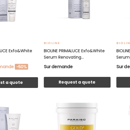
BIOLINE
BIOLI
LUCE Exfo&White
BIOLINE PRIMALUCE Exfo&White
BIOLIN
.
Serum Renovating...
Serum I
emande
Sur demande
Sur d
-50%
Request a quote
st a quote