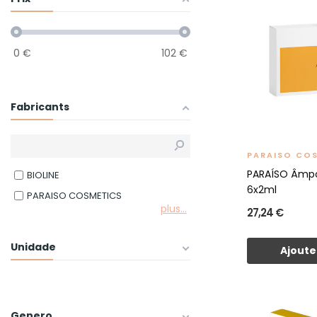
0
€
102
€
Fabricants
PARAISO CO
PARAÍSO Âmpo
BIOLINE
6x2ml
PARAISO COSMETICS
plus...
27,24 €
Unidade
Ajoute
Genero