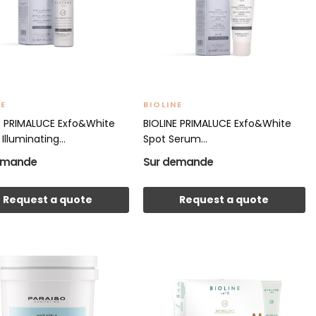
NE
BIOLINE
E PRIMALUCE Exfo&White
BIOLINE PRIMALUCE Exfo&White
lluminating...
Spot Serum...
emande
Sur demande
Request a quote
Request a quote