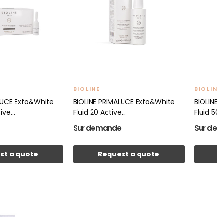
BIOLINE
BIOLI
LUCE Exfo&White
BIOLINE PRIMALUCE Exfo&White
BIOLIN
ve...
Fluid 20 Active...
Fluid 5
e
Sur demande
Sur d
st a quote
Request a quote