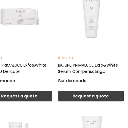
NE
BIOLINE
E PRIMALUCE Exfo&White
BIOLINE PRIMALUCE Exfo&White
0 Delicate...
Serum Compensating...
emande
Sur demande
Request a quote
Request a quote