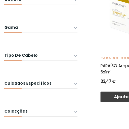
Gama
Tipo De Cabelo
PARAISO CO
PARAÍSO Ampol
6x1ml
33,47 €
Cuidados Específicos
Ajoute
Colecções