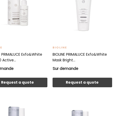
NE
BIOLINE
E PRIMALUCE Exfo&White
BIOLINE PRIMALUCE Exfo&White
0 Active...
Mask Bright...
emande
Sur demande
Request a quote
Request a quote