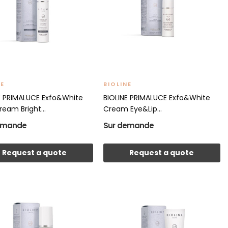
NE
BIOLINE
E PRIMALUCE Exfo&White
BIOLINE PRIMALUCE Exfo&White
ream Bright...
Cream Eye&Lip...
emande
Sur demande
Request a quote
Request a quote