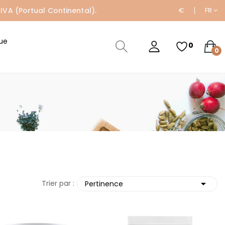
IVA (Portual Continental).
€
FR
ue
0
0

Trier par :
Pertinence