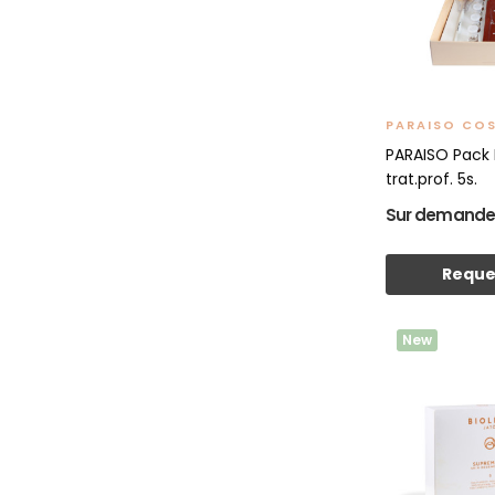
PARAISO CO
PARAISO Pack
trat.prof. 5s.
Sur demand
Reque
New