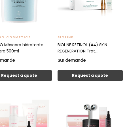
SO COSMETICS
BIOLINE
O Máscara hidratante
BIOLINE RETINOL (A4) SKIN
era 500ml
REGENERATION Trat....
emande
Sur demande
Request a quote
Request a quote