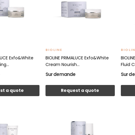
BIOLINE
BIOLI
LUCE Exfo&White
BIOLINE PRIMALUCE Exfo&White
BIOLIN
ng...
Cream Nourish...
Fluid C
e
Sur demande
Sur d
st a quote
Request a quote