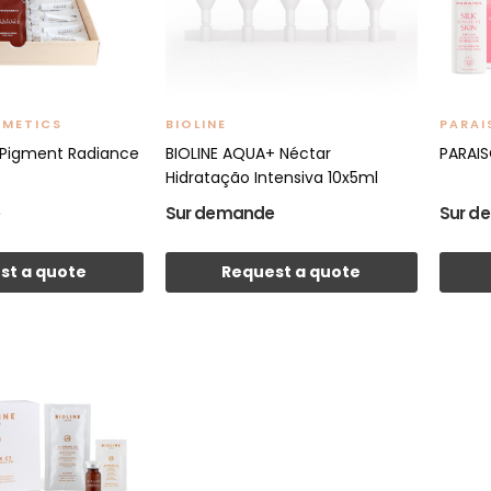
SMETICS
BIOLINE
PARAI
 Pigment Radiance
BIOLINE AQUA+ Néctar
PARAIS
Hidratação Intensiva 10x5ml
e
Sur demande
Sur d
st a quote
Request a quote