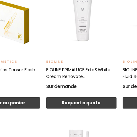
SMETICS
BIOLINE
BIOLI
as Tensor Flash
BIOLINE PRIMALUCE Exfo&White
BIOLIN
Cream Renovate...
Fluid 4
Sur demande
Sur d
r au panier
Request a quote