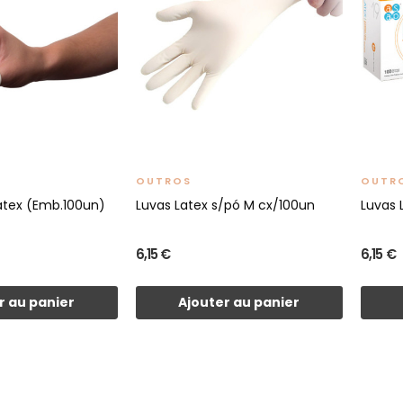
OUTROS
OUTR
átex (Emb.100un)
Luvas Latex s/pó M cx/100un
Luvas 
6,15 €
6,15 €
r au panier
Ajouter au panier