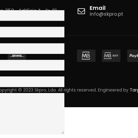
Email
 350 - Edifício T - Fr. 01
info@skpro.pt
ova de Gaia
pyright © 2023 Skpro, Lda. All rights reserved. Engineered by
Tar