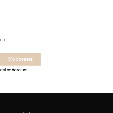
ine
S’abonner
nisi ex deserunt.