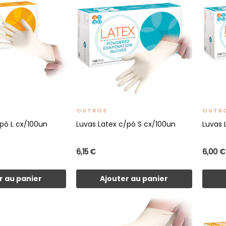
OUTROS
OUTR
/pó L cx/100un
Luvas Latex c/pó S cx/100un
Luvas 
6,15 €
6,00 €
r au panier
Ajouter au panier