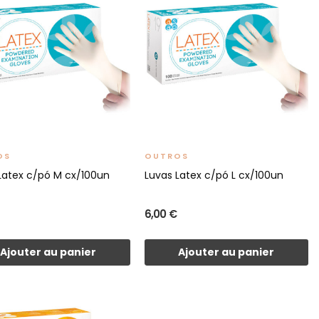
OS
OUTROS
Latex c/pó M cx/100un
Luvas Latex c/pó L cx/100un
6,00 €
Ajouter au panier
Ajouter au panier