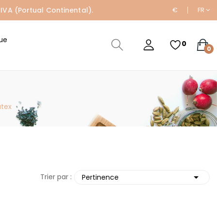
IVA (Portual Continental).
€
FR
ue
0
0
átex

Trier par :
Pertinence