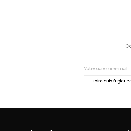
Co
Enim quis fugiat c