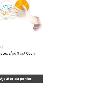
OS
Latex s/pó S cx/100un
Ajouter au panier