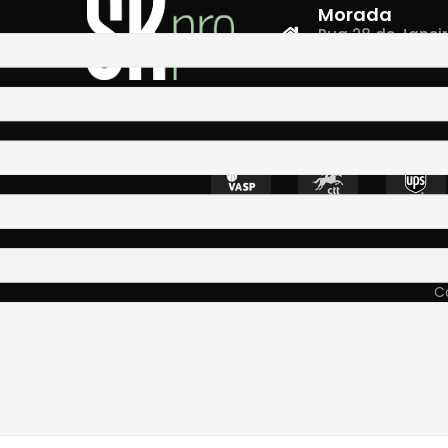
Morada
Rua 28 de Janeiro,
4400-335 Vila N
Co