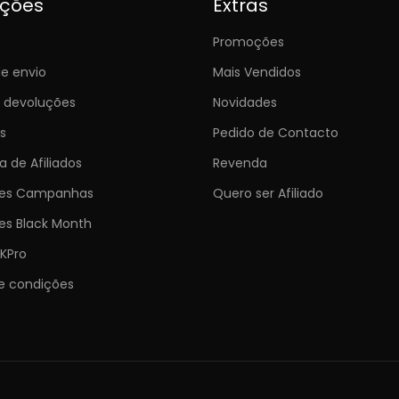
ições
Extras
Promoções
e envio
Mais Vendidos
e devoluções
Novidades
s
Pedido de Contacto
 de Afiliados
Revenda
ões Campanhas
Quero ser Afiliado
es Black Month
KPro
e condições