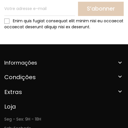
S’abonner
Enim quis fugiat consequat elit minim nisi eu occaecat
occaecat deserunt aliquip nisi ex deserunt.
Informações

Condições

Extras

Loja
Seg - Sex: 9H - 18H