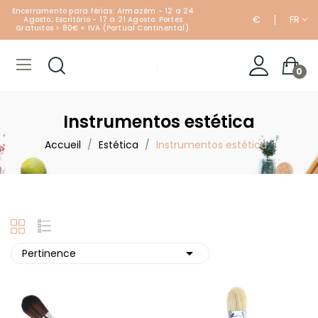
Encerramento para férias: Armazém - 12 a 24
€
FR
Agosto; Escritório - 17 a 21 Agosto. Portes
Gratuitos > 80€ + IVA (Portual Continental).
0
Instrumentos estética
Accueil
Estética
Instrumentos estética

Pertinence