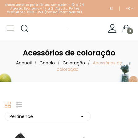
Encerramento para férias: Armazém - 12 a 24
€
FR
Agosto; Escritório - 17 a 21 Agosto. Portes
Gratuitos > 80€ + IVA (Portual Continental).
0
Acessórios de coloração
Accueil
Cabelo
Coloração
Acessórios de
coloração

Pertinence