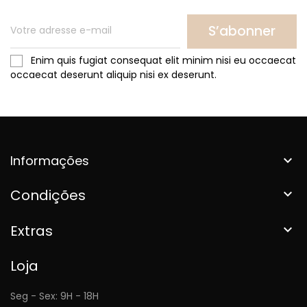
S’abonner
Enim quis fugiat consequat elit minim nisi eu occaecat
occaecat deserunt aliquip nisi ex deserunt.
Informações

Condições

Extras

Loja
Seg - Sex: 9H - 18H