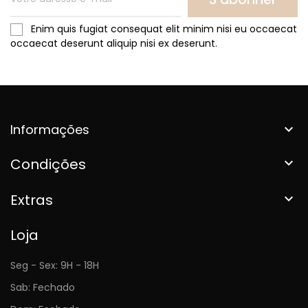
Enim quis fugiat consequat elit minim nisi eu occaecat
occaecat deserunt aliquip nisi ex deserunt.
Informações

Condições

Extras

Loja
Seg - Sex: 9H - 18H
Sab: Fechado