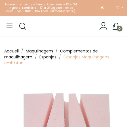
Encerramento para férias: Armazém - 12 a 24
€
FR
Agosto; Escritório - 17 a 21 Agosto. Portes
Gratuitos > 80€ + IVA (Portual Continental).
0
Accueil
Maquilhagem
Complementos de
maquilhagem
Esponjas
Esponjas Maquilhagem
emb/4un