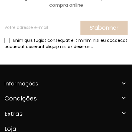
compra online
S’abonner
Enim quis fugiat consequat elit minim nisi eu occaecat
occaecat deserunt aliquip nisi ex deserunt.
Informações

Condições

Extras

Loja