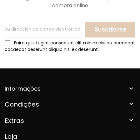
compra online
Suscribirse
Enim quis fugiat consequat elit minim nisi eu occaecat
occaecat deserunt aliquip nisi ex deserunt.
Informações

Condições

Extras

Loja