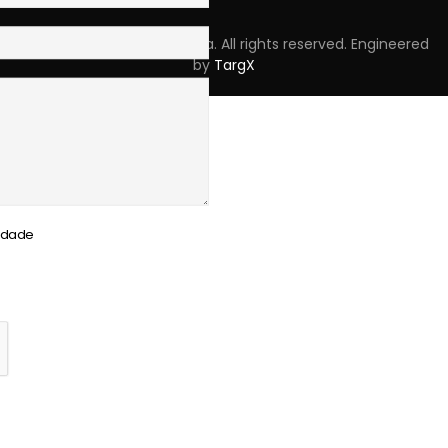
Copyright © 2023 Skpro, Lda. All rights reserved. Engineered
by
TargX
cidade