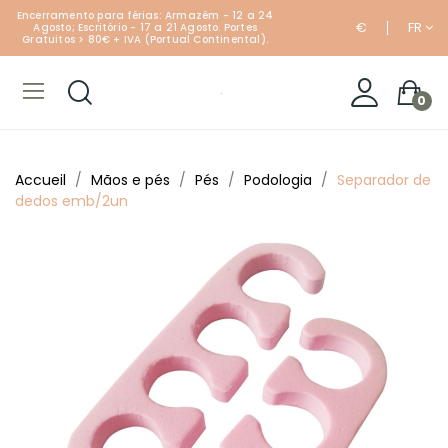
Encerramento para férias: Armazém - 12 a 24
€
FR
Agosto; Escritório - 17 a 21 Agosto. Portes
Gratuitos > 80€ + IVA (Portual Continental).
0
Accueil
Mãos e pés
Pés
Podologia
Separador de
dedos emb/2un