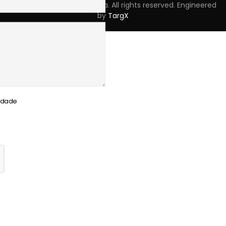
Copyright © 2023 Skpro, Lda. All rights reserved. Engineered
by
TargX
cidade