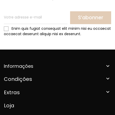
S’abonner
Enim quis fugiat consequat elit minim nisi eu occaecat
occaecat deserunt aliquip nisi ex deserunt.
Informações

Condições

Extras

Loja