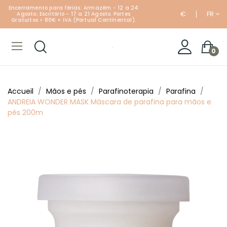
Encerramento para férias: Armazém - 12 a 24
€
FR
Agosto; Escritório - 17 a 21 Agosto. Portes
Gratuitos > 80€ + IVA (Portual Continental).
0
Accueil
Mãos e pés
Parafinoterapia
Parafina
ANDREIA WONDER MASK Máscara de parafina para mãos e
pés 200m