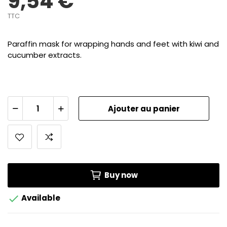
9,54 €
TTC
Paraffin mask for wrapping hands and feet with kiwi and
cucumber extracts.
Ajouter au panier
Buy now

Available