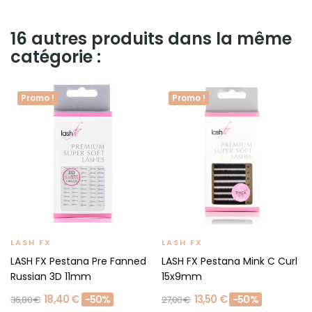
16 autres produits dans la même
catégorie :
Promo !
Promo !
LASH FX
LASH FX
LASH FX Pestana Pre Fanned
LASH FX Pestana Mink C Curl
Russian 3D 11mm
15x9mm
18,40 €
13,50 €
-50%
-50%
36,80 €
27,00 €