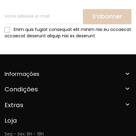
S’abonner
Enim quis fugiat consequat elit minim nisi eu occaecat
occaecat deserunt aliquip nisi ex deserunt.
Informações

Condições

Extras

Loja
Seg - Sex: 9H - 18H