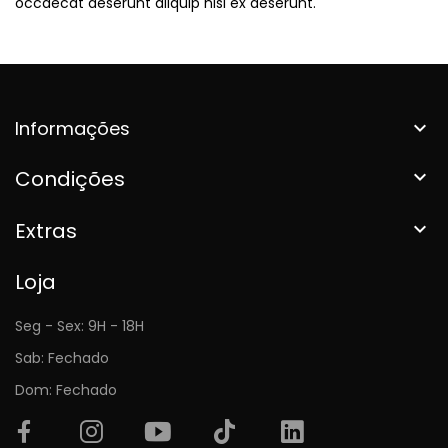
occaecat deserunt aliquip nisi ex deserunt.
Informações

Condições

Extras

Loja
Seg - Sex: 9H - 18H
Sab: Fechado
Dom: Fechado