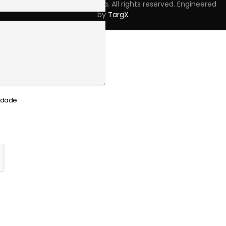
Copyright © 2023 Skpro, Lda. All rights reserved. Engineered
by
TargX
cidade