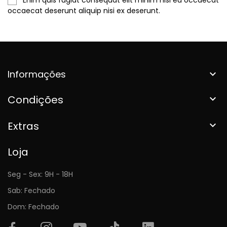
occaecat deserunt aliquip nisi ex deserunt.
Informações

Condições

Extras

Loja
Seg - Sex: 9H - 18H
Sab: Fechado
Dom: Fechado