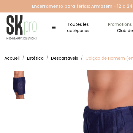
Encerramento para férias: Armazém - 12 a 24 A
Toutes les
Promotions
catégories
Club de
Accueil
Estética
Descartáveis
Calção de Homem (em