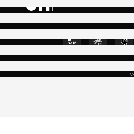
4400-335 Vila N
Co