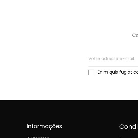
Co
Enim quis fugiat c
Informações
Cond