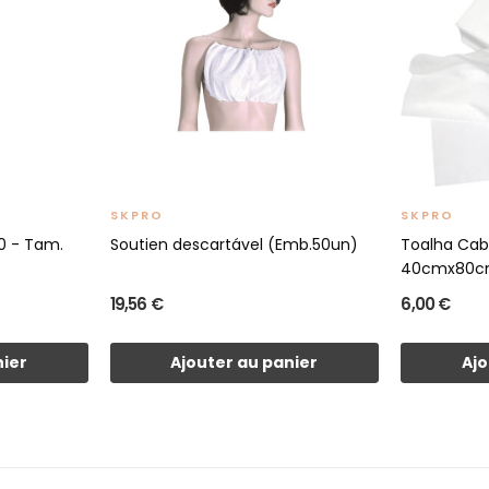
SKPRO
SKPRO
0 - Tam.
Soutien descartável (Emb.50un)
Toalha Cabe
40cmx80c
19,56 €
6,00 €
nier
Ajouter au panier
Ajo