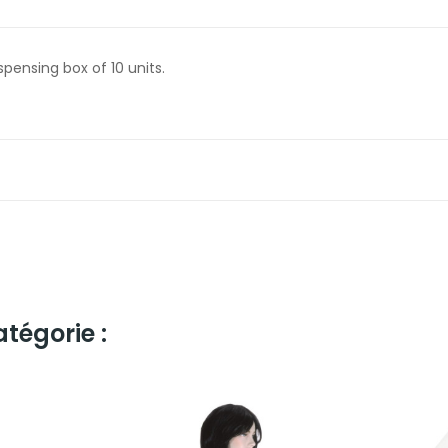
spensing box of 10 units.
tégorie :