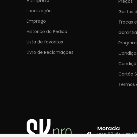
A Empresa
Preços
Localização
Gastos d
Emprego
Trocas 
Histórico do Pedido
Garantia
Lista de favoritos
Programa
Livro de Reclamações
Condiç
Condiçõ
Cartão S
Termos 
Morada
Rua 28 de Janeiro,