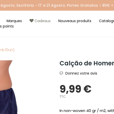
gosto; Escritório - 17 a 21 Agosto. Portes Gratuitos > 80€ + 
Marques
Cadeaux
Nouveaux produits
Catalog
s points
b.10un)
Calção de Home
Donnez votre avis
9,99 €
TTC
In non-woven 40 gr / m2, with