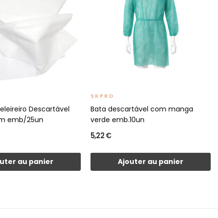
SKPRO
leireiro Descartável
Bata descartável com manga
m emb/25un
verde emb.10un
5,22 €
uter au panier
Ajouter au panier