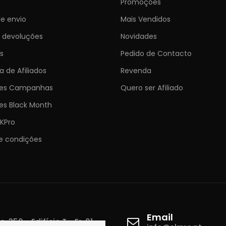
Promoções
e envio
Mais Vendidos
e devoluções
Novidades
s
Pedido de Contacto
 de Afiliados
Revenda
ões Campanhas
Quero ser Afiliado
es Black Month
KPro
e condições
Email
 350 - Edifício T - Fr. 01