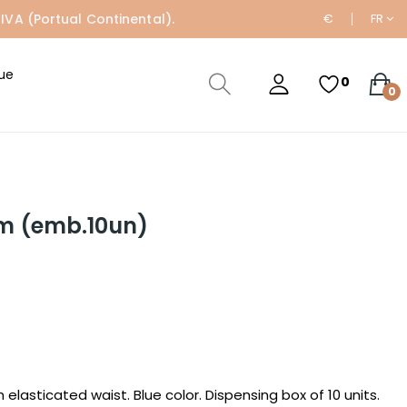
IVA (Portual Continental).
€
FR
ue
0
0
m (emb.10un)
 elasticated waist. Blue color. Dispensing box of 10 units.