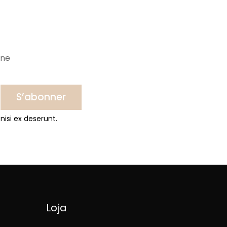
ine
S’abonner
nisi ex deserunt.
Loja