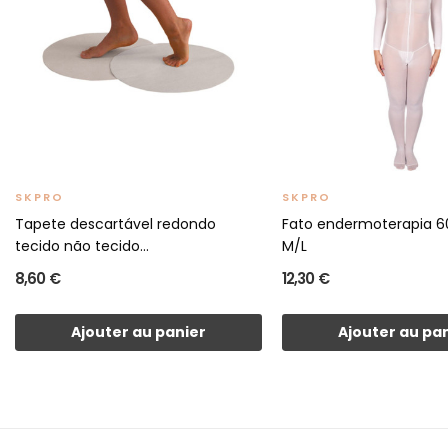
SKPRO
SKPRO
Tapete descartável redondo
Fato endermoterapia 6
tecido não tecido...
M/L
8,60 €
12,30 €
Ajouter au panier
Ajouter au pa