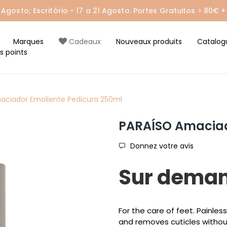
gosto; Escritório - 17 a 21 Agosto. Portes Gratuitos > 80€ + 
Marques
Cadeaux
Nouveaux produits
Catalog
s points
aciador Emoliente Pedicura 250ml
PARAÍSO Amaciad
Donnez votre avis
Sur dema
For the care of feet. Painle
and removes cuticles without 