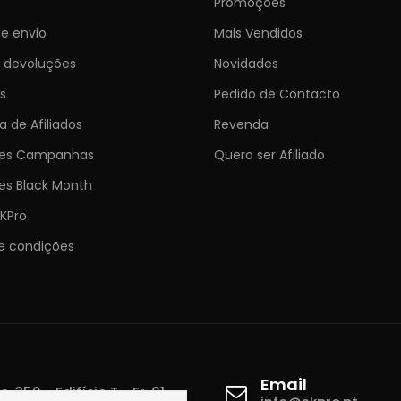
Promoções
e envio
Mais Vendidos
e devoluções
Novidades
s
Pedido de Contacto
 de Afiliados
Revenda
ões Campanhas
Quero ser Afiliado
es Black Month
KPro
e condições
Email
 350 - Edifício T - Fr. 01