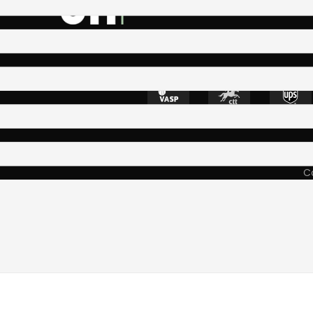
4400-335 Vila N
Co