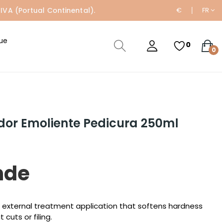
IVA (Portual Continental).
€
FR
ue
0
0
or Emoliente Pedicura 250ml
nde
ss external treatment application that softens hardness
cuts or filing.