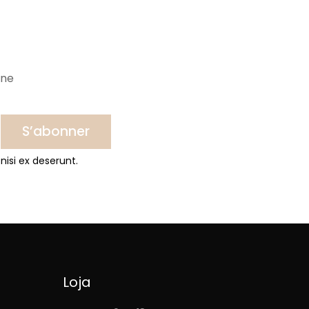
ine
S’abonner
nisi ex deserunt.
Loja