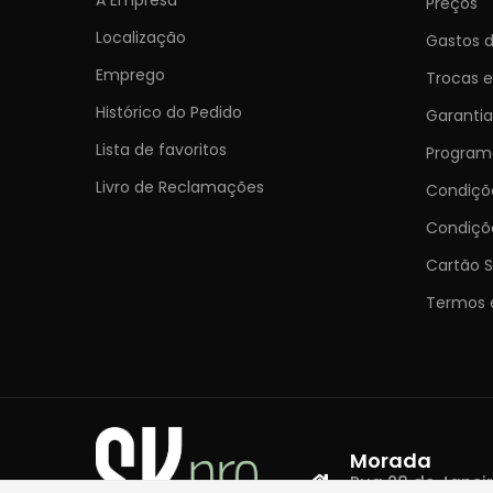
Preços
Localização
Gastos d
Emprego
Trocas 
Histórico do Pedido
Garantia
Lista de favoritos
Programa
Livro de Reclamações
Condiç
Condiçõ
Cartão S
Termos 
Morada
Rua 28 de Janeiro,