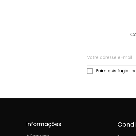
Co
Enim quis fugiat c
Informações
Cond
A Empresa