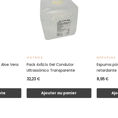
OUTROS
DEPILFLAX
 Aloe Vera
Pack 4x5Lts Gel Condutor
Espuma pós
Ultrassónico Transparente
retardante
32,23 €
8,95 €
ote
Ajouter au panier
Ajo