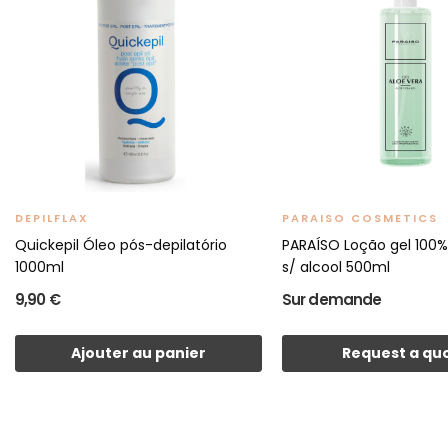
DEPILFLAX
PARAISO COSMETICS
Quickepil Óleo pós-depilatório
PARAÍSO Loção gel 100%
1000ml
s/ alcool 500ml
9,90 €
Sur demande
Ajouter au panier
Request a qu