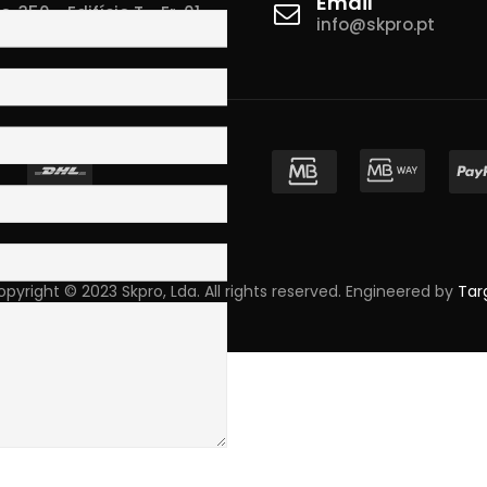
Email
 350 - Edifício T - Fr. 01
info@skpro.pt
ova de Gaia
pyright © 2023 Skpro, Lda. All rights reserved. Engineered by
Tar