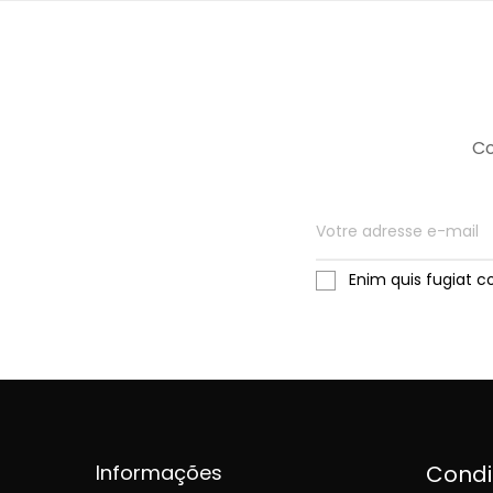
Co
Enim quis fugiat c
Informações
Cond