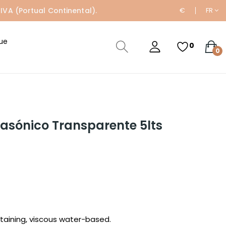
IVA (Portual Continental).
€
FR
ue
0
0
rasónico Transparente 5lts
taining, viscous water-based.