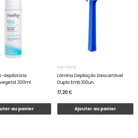
OUTROS
-depilatória
Lâmina Depilação Descartável
 vegetal 200ml
Dupla Emb.100un.
17,20 €
uter au panier
Ajouter au panier