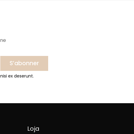
ine
S’abonner
nisi ex deserunt.
Loja