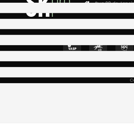
Rua 28 de Janeiro,
4400-335 Vila N
Co