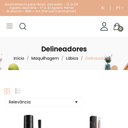
Encerramento para férias: Armazém - 12 a 24
€
PT
Agosto; Escritório - 17 a 21 Agosto. Portes
Gratuitos > 80€ + IVA (Portual Continental).
0
Delineadores
Início
Maquilhagem
Lábios
Delineadores

Relevância