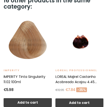
16 other products in the same
category:
IMPERITY
LOREAL PROFESSIONNEL
IMPERITY Tinta Singularity
LOREAL Majirel Castanho
11.02 100ml
Acobreado Acajou 4.45
50ml
€5.98
€7.84
-35%
€12.05
Add to cart
Add to cart