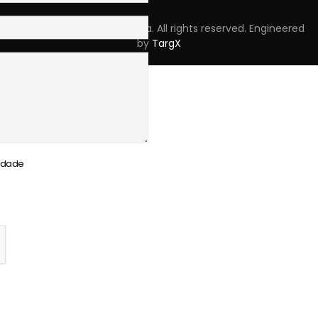
Copyright © 2023 Skpro, Lda. All rights reserved. Engineered
by
TargX
cidade