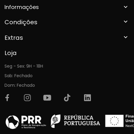
Informações

Condições

Extras

Loja
Seg - Sex: 9H - 18H
Sab: Fechado
Dom: Fechado