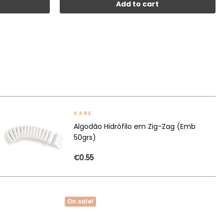
Add to cart
KARE
Algodão Hidrófilo em Zig-Zag (Emb
50grs)
€0.55
On sale!