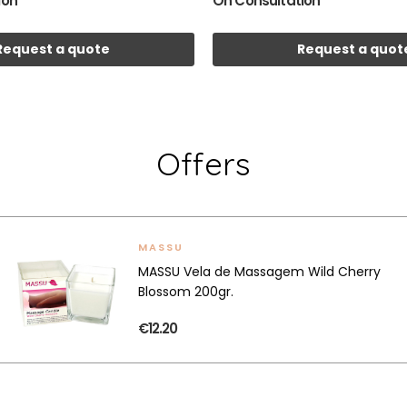
ion
On Consultation
Request a quote
Request a quot
Offers
MASSU
MASSU Vela de Massagem Wild Cherry
Blossom 200gr.
€12.20