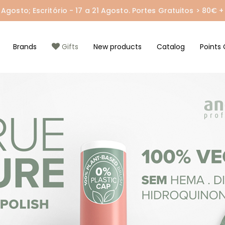
gosto; Escritório - 17 a 21 Agosto. Portes Gratuitos > 80€ + 
Brands
Gifts
New products
Catalog
Points 
 em
nica
s
a
tege
s
as