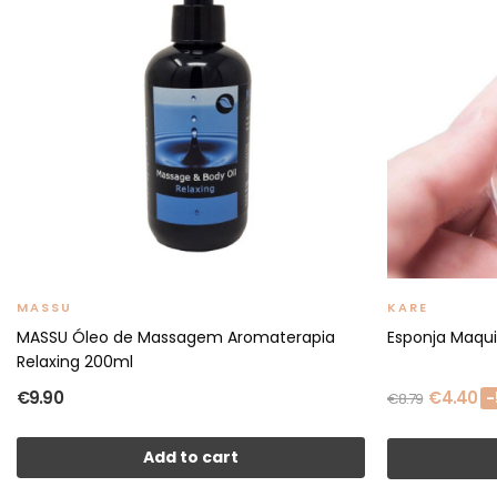
MASSU
KARE
MASSU Óleo de Massagem Aromaterapia
Esponja Maqu
Relaxing 200ml
€9.90
€4.40
-
€8.79
Add to cart