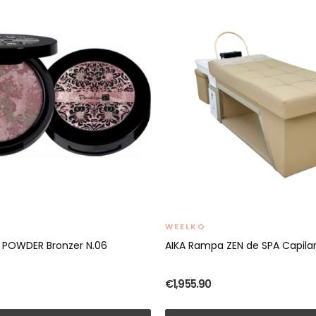
WEELKO
 POWDER Bronzer N.06
AIKA Rampa ZEN de SPA Capila
€1,955.90