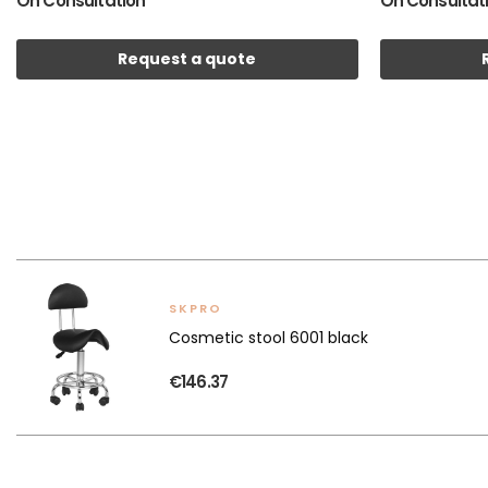
On Consultation
On Consultat
Request a quote
SKPRO
Cosmetic stool 6001 black
€146.37