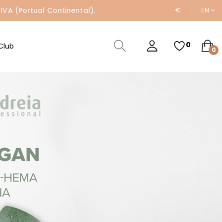
IVA (Portual Continental).
€
EN
0
Club
0