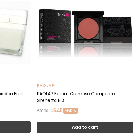
PAOLAP
dden Fruit
PAOLAP Batom Cremoso Compacto
Sirenetta N.3
€5.45
-50%
€10.90
Add to cart