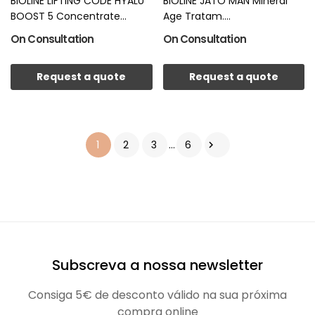
BIOLINE LIFTING CODE HYALU
BIOLINE JATO MAN Mineral
BOOST 5 Concentrate...
Age Tratam....
On Consultation
On Consultation
Request a quote
Request a quote
1
2
3
…
6

Subscreva a nossa newsletter
Consiga 5€ de desconto válido na sua próxima
compra online