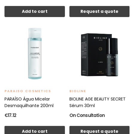
Add to cart
Request a quote
PARAISO COSMETICS
BIOLINE
PARAÍSO Água Micelar
BIOLINE AGE BEAUTY SECRET
Desmaquilhante 200ml
Sérum 30ml
€17.12
On Consultation
Add to cart
Request a quote