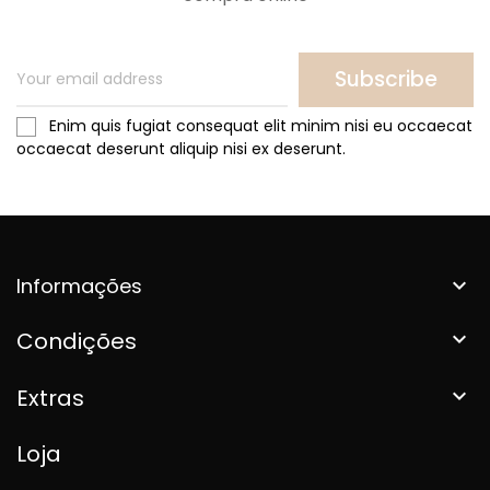
Subscribe
Enim quis fugiat consequat elit minim nisi eu occaecat
occaecat deserunt aliquip nisi ex deserunt.
Informações

Condições

Extras

Loja