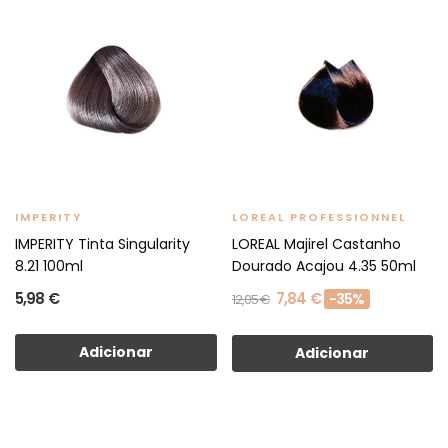
IMPERITY
LOREAL PROFESSIONNEL
IMPERITY Tinta Singularity
LOREAL Majirel Castanho
8.21 100ml
Dourado Acajou 4.35 50ml
5,98 €
7,84 €
-35%
12,05 €
Adicionar
Adicionar