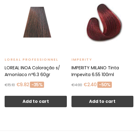
LOREAL PROFESSIONNEL
IMPERITY
LOREAL INOA Coloração s/
IMPERITY MILANO Tinta
Amoníaco nº6.3 60gr
Impevita 6.55 100ml
€9.82
€2.40
-35%
-50%
€15.10
€4.80
Add to cart
Add to cart