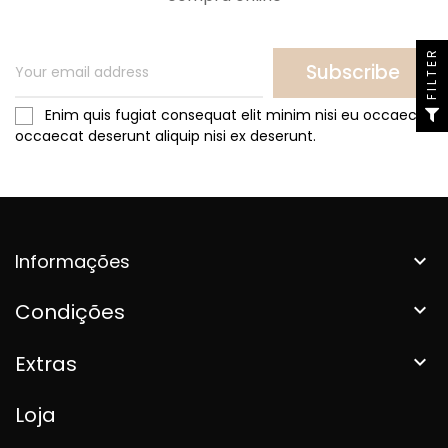
FILTER
Subscribe
Enim quis fugiat consequat elit minim nisi eu occaecat
occaecat deserunt aliquip nisi ex deserunt.
Informações

Condições

Extras

Loja