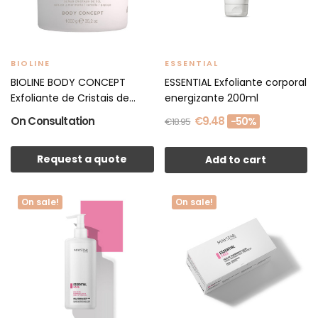
BIOLINE
ESSENTIAL
BIOLINE BODY CONCEPT
ESSENTIAL Exfoliante corporal
Exfoliante de Cristais de...
energizante 200ml
On Consultation
€9.48
-50%
€18.95
Request a quote
Add to cart
On sale!
On sale!