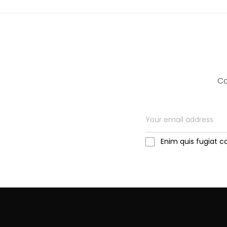
Co
Enim quis fugiat c