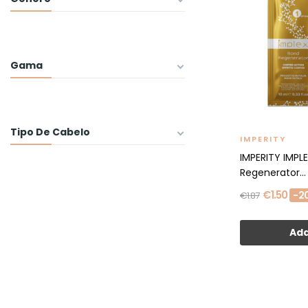
Gama
Tipo De Cabelo
IMPERITY
IMPERITY IMPL
Regenerator...
€1.50
-2
€1.87
Add