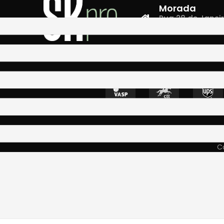
Morada
Rua 28 de Janeiro,
4400-335 Vila N
Co