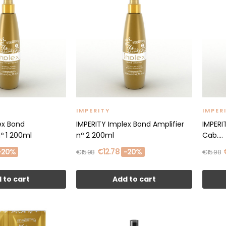
IMPERITY
IMPER
ex Bond
IMPERITY Implex Bond Amplifier
IMPERI
º 1 200ml
nº 2 200ml
Cab....
€12.78
-20%
-20%
€15.98
€15.98
 to cart
Add to cart