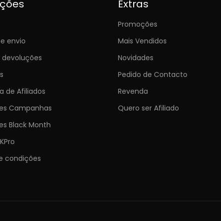
ições
Extras
Promoções
e envio
Mais Vendidos
e devoluções
Novidades
s
Pedido de Contacto
 de Afiliados
Revenda
ões Campanhas
Quero ser Afiliado
es Black Month
KPro
e condições