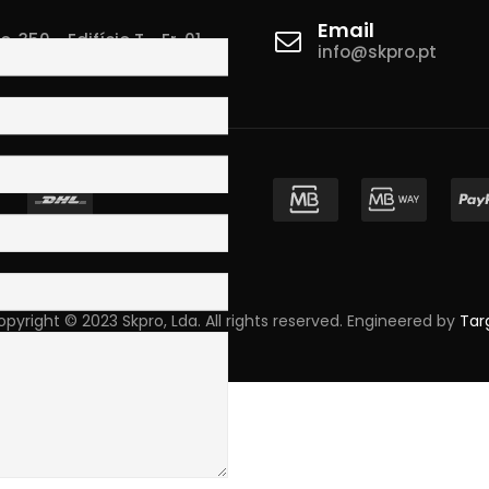
Email
 350 - Edifício T - Fr. 01
info@skpro.pt
ova de Gaia
pyright © 2023 Skpro, Lda. All rights reserved. Engineered by
Tar