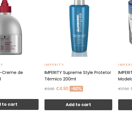
PF
IMPERITY
IMPER
D-Creme de
IMPERITY Supreme Style Protetor
IMPERI
l
Térmico 200ml
Modela
€4.90
-50%
€9.80
€17.98
 to cart
Add to cart