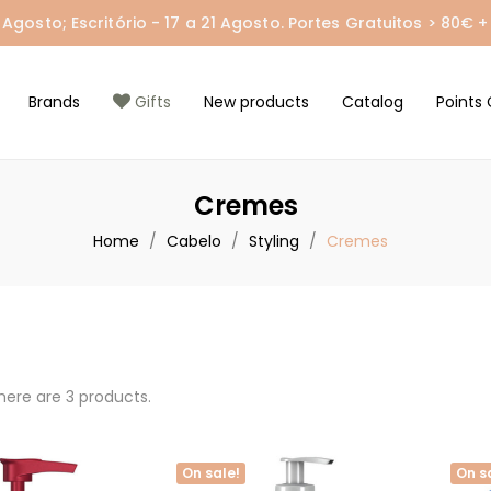
gosto; Escritório - 17 a 21 Agosto. Portes Gratuitos > 80€ + 
Brands
Gifts
New products
Catalog
Points 
Cremes
Home
Cabelo
Styling
Cremes
here are 3 products.
On sale!
On s