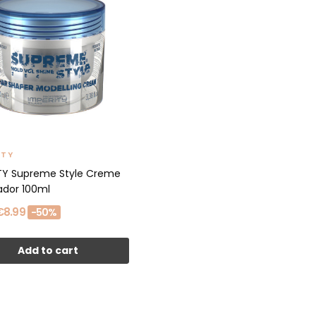
ITY
TY Supreme Style Creme
dor 100ml
€8.99
-50%
Add to cart