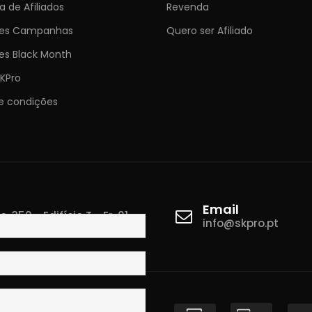
 de Afiliados
Revenda
ões Campanhas
Quero ser Afiliado
es Black Month
KPro
e condições
Email
 350 - Edifício T - Fr. 01
info@skpro.pt
ova de Gaia