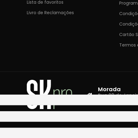
Lista de favoritos
Programa
Livro de Reclamações
Condiç
Condiçõ
Cartão S
Termos 
Morada
Rua 28 de Janeiro,
4400-335 Vila N