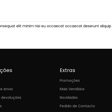
onsequat elit minim nisi eu occaecat occaecat deserunt aliquip 
ições
Extras
Promoções
e envio
Mais Vendidos
e devoluções
Novidades
s
Pedido de Contacto