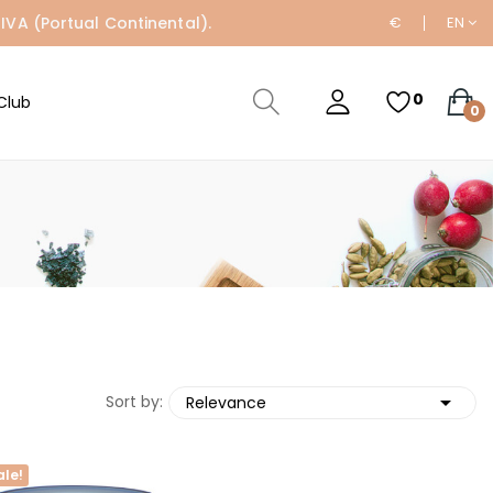
IVA (Portual Continental).
€
EN
0
Club
0

Sort by:
Relevance
ale!