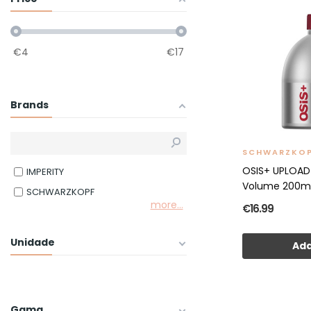
€
4
€
17
Brands
SCHWARZKO
OSIS+ UPLOA
IMPERITY
Volume 200m
SCHWARZKOPF
more...
€16.99
Unidade
Add
Gama