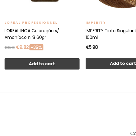
LOREAL PROFESSIONNEL
IMPERITY
LOREAL INOA Coloração s/
IMPERITY Tinta Singularit
Amoníaco nº8 60gr
100ml
€9.82
€5.98
-35%
€15.10
Add to car
Add to cart
Co