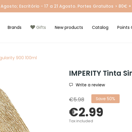
gosto; Escritório - 17 a 21 Agosto. Portes Gratuitos > 80€ + 
Brands
Gifts
New products
Catalog
Points 
gularity 900 100ml
IMPERITY Tinta Si
Write a review
€5.98
Save 50%
€2.99
Tax included