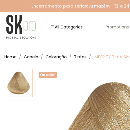
Encerramento para férias: Armazém - 12 a 24 A
All Categories
Promotions
Home
Cabelo
Coloração
Tintas
IMPERITY Tinta Sin
On sale!