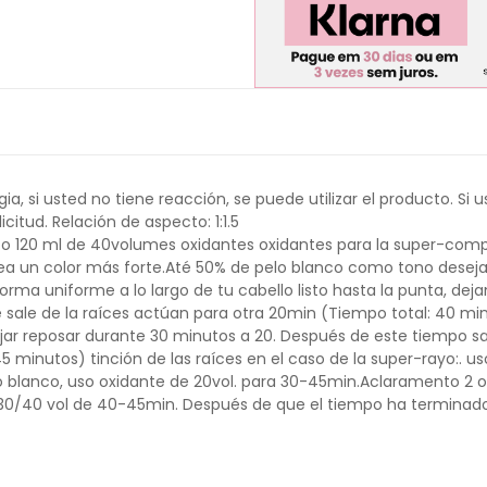
ia, si usted no tiene reacción, se puede utilizar el producto. S
itud. Relación de aspecto: 1:1.5
l o 120 ml de 40volumes oxidantes oxidantes para la super-com
sea un color más forte.Até 50% de pelo blanco como tono deseja
 forma uniforme a lo largo de tu cabello listo hasta la punta, de
sale de la raíces actúan para otra 20min (Tiempo total: 40 min)
ejar reposar durante 30 minutos a 20. Después de este tiempo sa
 minutos) tinción de las raíces en el caso de la super-rayo:. us
lo blanco, uso oxidante de 20vol. para 30-45min.Aclaramento 2 
30/40 vol de 40-45min. Después de que el tiempo ha terminado,