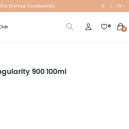
IVA (Portual Continental).
€
EN
0
Club
0
ngularity 900 100ml