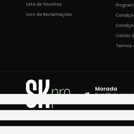
Lista de favoritos
Programa
Livro de Reclamações
Condiç
Condiçõ
Cartão S
Termos 
Morada
Rua 28 de Janeiro,
4400-335 Vila N