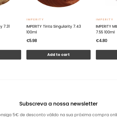
IMPERITY
IMPERITY
y 7.31
IMPERITY Tinta Singularity 7.43
IMPERITY M
100ml
7.55 100ml
€5.98
€4.80
t
Add to cart
Subscreva a nossa newsletter
nsiga 5€ de desconto válido na sua próxima compra onl