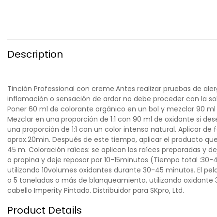
Description
Tinción Professional con creme.Antes realizar pruebas de alerg
inflamación o sensación de ardor no debe proceder con la solic
Poner 60 ml de colorante orgánico en un bol y mezclar 90 m
Mezclar en una proporción de 1:1 con 90 ml de oxidante si de
una proporción de 1:1 con un color intenso natural. Aplicar de
aprox.20min. Después de este tiempo, aplicar el producto que 
45 m. Coloración raíces: se aplican las raíces preparadas y d
a propina y deje reposar por 10-15minutos (Tiempo total :30-45
utilizando 10volumes oxidantes durante 30-45 minutos. El pe
o 5 toneladas o más de blanqueamiento, utilizando oxidante 
cabello Imperity Pintado. Distribuidor para SKpro, Ltd.
Product Details