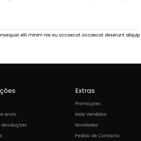
onsequat elit minim nisi eu occaecat occaecat deserunt aliquip 
ições
Extras
Promoções
e envio
Mais Vendidos
e devoluções
Novidades
s
Pedido de Contacto