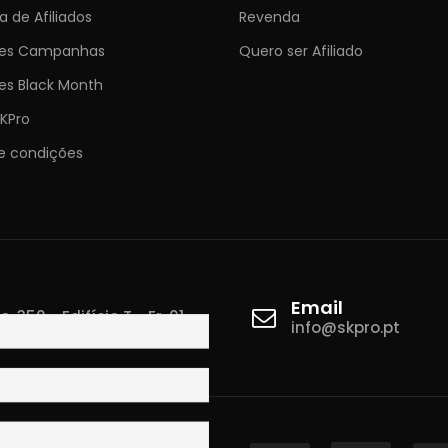
 de Afiliados
Revenda
ões Campanhas
Quero ser Afiliado
es Black Month
KPro
e condições
Email
 350 - Edifício T - Fr. 01
info@skpro.pt
ova de Gaia