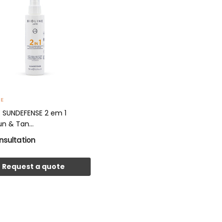
NE
E SUNDEFENSE 2 em 1
un & Tan...
nsultation
Request a quote