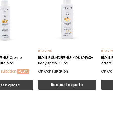
BIOLINE
BIOLI
EFENSE Creme
BIOLINE SUNDEFENSE KIDS SPF50+
BIOLIN
to Alta...
Body spray 150ml
Afters
sultation
On Consultation
On Co
-50%
Request a quote
st a quote