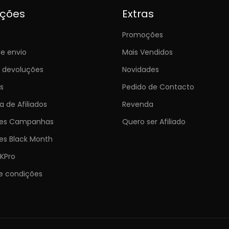
ições
Extras
Promoções
e envio
Mais Vendidos
e devoluções
Novidades
s
Pedido de Contacto
 de Afiliados
Revenda
ões Campanhas
Quero ser Afiliado
es Black Month
KPro
e condições