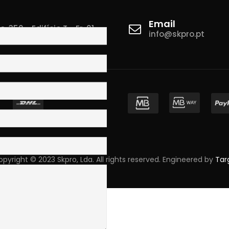
Email
 350 - Edifício T - Fr. 01
info@skpro.pt
ova de Gaia
pyright © 2023 Skpro, Lda. All rights reserved. Engineered by
Tar