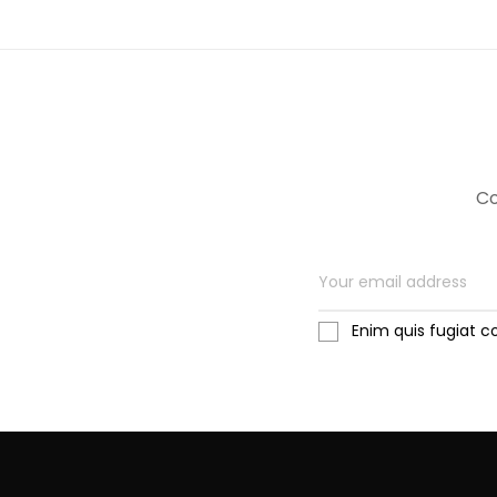
Co
Enim quis fugiat c