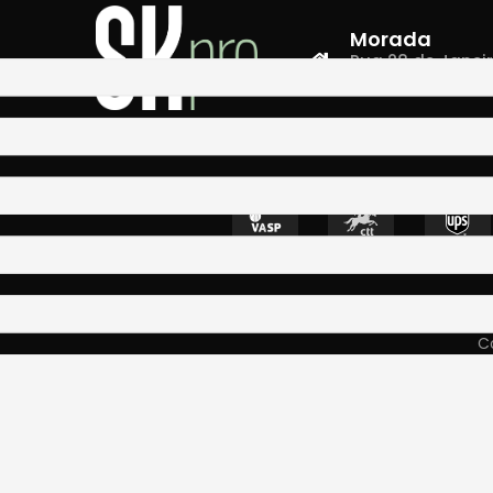
Morada
Rua 28 de Janeiro,
4400-335 Vila N
Co