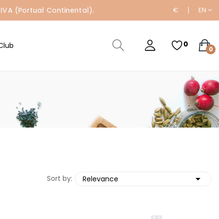
IVA (Portual Continental).
€
EN
0
Club
0

Sort by:
Relevance