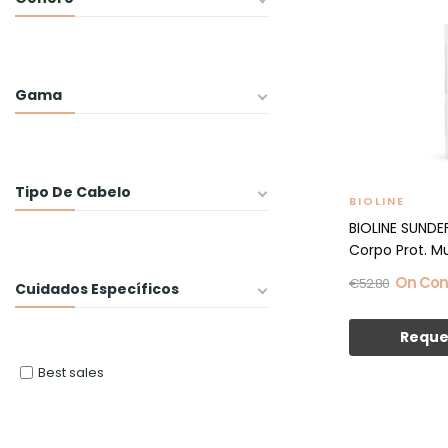
Gama
Tipo De Cabelo
BIOLINE
BIOLINE SUND
Corpo Prot. Mui
On Con
€52.80
Cuidados Específicos
Reque
Best sales