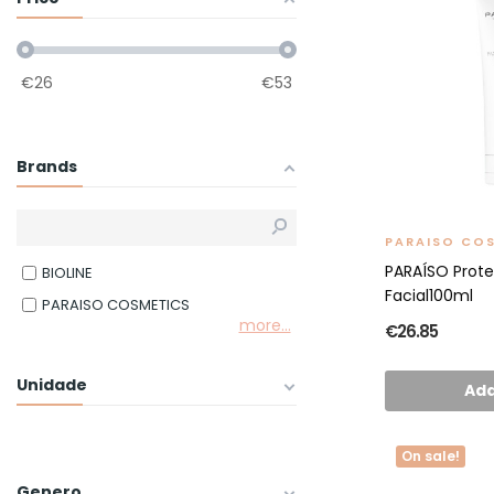
€
26
€
53
Brands
PARAISO CO
PARAÍSO Prote
BIOLINE
Facial100ml
PARAISO COSMETICS
more...
€26.85
Unidade
Add
On sale!
Genero