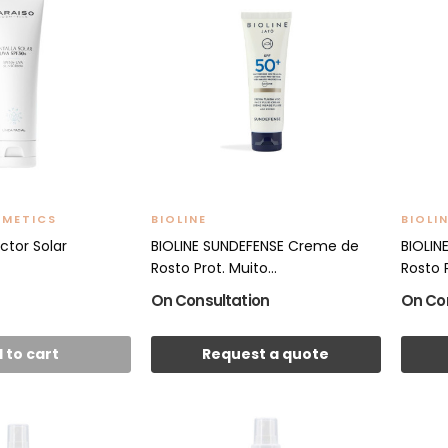
SMETICS
BIOLINE
BIOLI
ctor Solar
BIOLINE SUNDEFENSE Creme de
BIOLIN
Rosto Prot. Muito...
Rosto P
On Consultation
On Co
 to cart
Request a quote