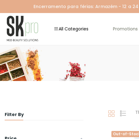
Encerramento para férias: Armazém - 12 a 24 A
All Categories
Promotions
T
Filter By
Out-of-Stoc
Price