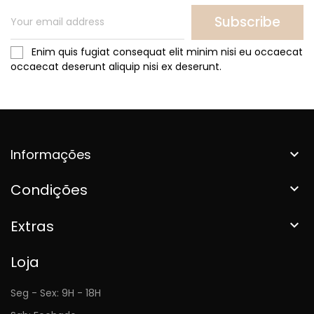
Subscribe
Enim quis fugiat consequat elit minim nisi eu occaecat
occaecat deserunt aliquip nisi ex deserunt.
Informações

Condições

Extras

Loja
Seg - Sex: 9H - 18H