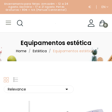
Encerramento para férias: Armazém - 12 a 24
€
EN
Agosto; Escritório - 17 a 21 Agosto. Portes
Gratuitos > 80€ + IVA (Portual Continental).
0
Equipamentos estética
Home
Estética
Equipamentos estética

Relevance