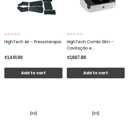
WEELKO
WEELKO
HighTech Air - Pressoterapia
HighTech Combi Slim -
Cavitação e...
€1,491.99
€1,667.88
Add to cart
Add to cart