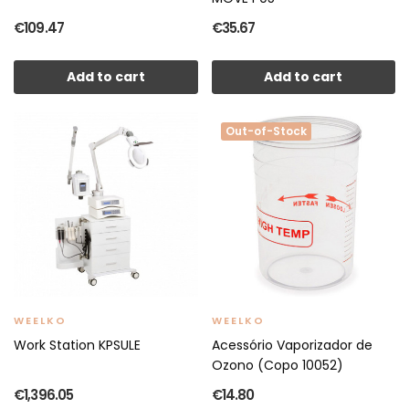
€109.47
€35.67
Add to cart
Add to cart
Out-of-Stock
WEELKO
WEELKO
Work Station KPSULE
Acessório Vaporizador de
Ozono (Copo 10052)
€1,396.05
€14.80