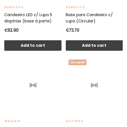
EUROSTIL
EUROSTIL
Candeeiro LED c/ Lupa 5
Base para Candeeiro c/
dioptrias (base à parte)
Lupa (Circular)
€92.90
€73.70
Add to cart
Add to cart
On sale!
WEELKO
OUTROS