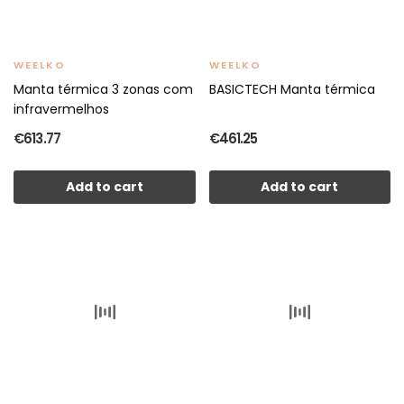
WEELKO
WEELKO
Manta térmica 3 zonas com
BASICTECH Manta térmica
infravermelhos
€613.77
€461.25
Add to cart
Add to cart