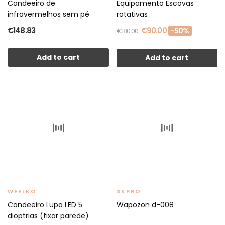
Candeeiro de
Equipamento Escovas
infravermelhos sem pé
rotativas
€148.83
€90.00
-50%
€180.00
Add to cart
Add to cart
WEELKO
SKPRO
Candeeiro Lupa LED 5
Wapozon d-008
dioptrias (fixar parede)