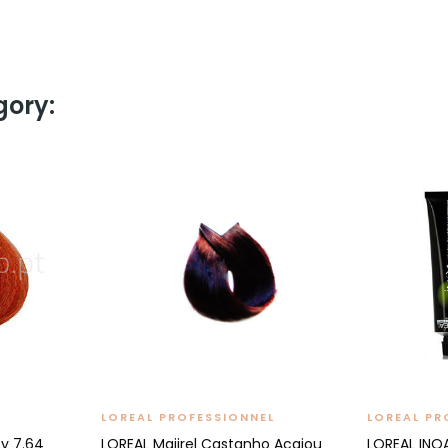
gory:
LOREAL PROFESSIONNEL
LOREAL PR
ty 7.64
LOREAL Majirel Castanho Acajou
LOREAL INO