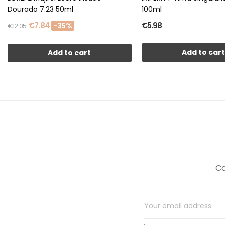
Dourado 7.23 50ml
100ml
€7.84
€5.98
-35%
€12.05
Add to car
Add to cart
Co