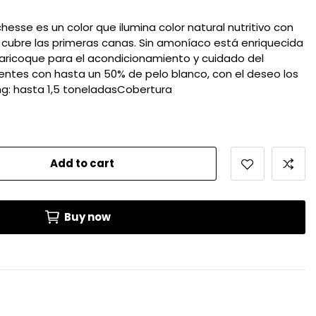
esse es un color que ilumina color natural nutritivo con
e cubre las primeras canas. Sin amoníaco está enriquecida
baricoque para el acondicionamiento y cuidado del
lientes con hasta un 50% de pelo blanco, con el deseo los
aring: hasta 1,5 toneladasCobertura
Add to cart
Buy now