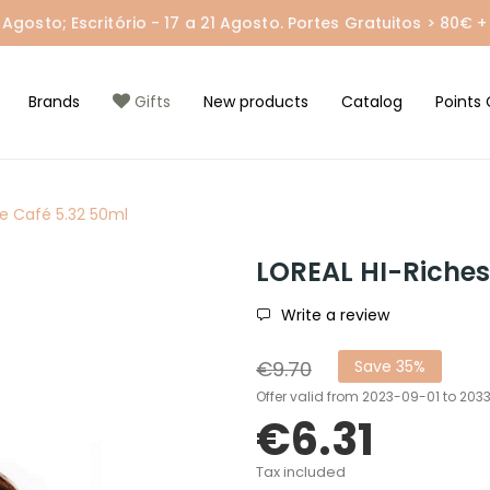
gosto; Escritório - 17 a 21 Agosto. Portes Gratuitos > 80€ + 
Brands
Gifts
New products
Catalog
Points 
e Café 5.32 50ml
LOREAL HI-Riches
Write a review
€9.70
Save 35%
Offer valid from 2023-09-01 to 20
€6.31
Tax included