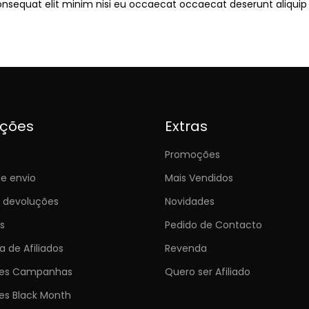
onsequat elit minim nisi eu occaecat occaecat deserunt aliquip 
ições
Extras
Promoções
e envio
Mais Vendidos
e devoluções
Novidades
s
Pedido de Contacto
 de Afiliados
Revenda
ões Campanhas
Quero ser Afiliado
es Black Month