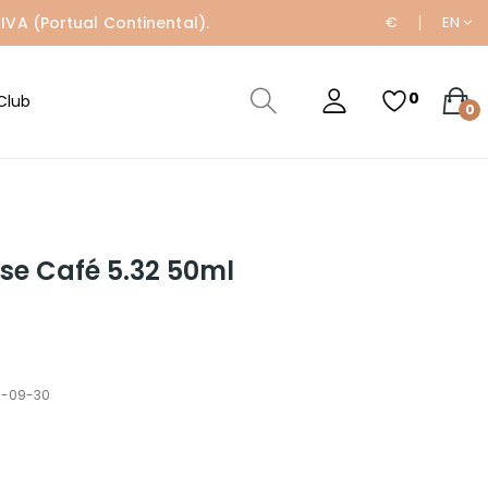
IVA (Portual Continental).
€
EN
0
Club
0
se Café 5.32 50ml
33-09-30