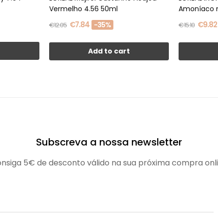
Vermelho 4.56 50ml
€7.84
€9.82
-35%
€12.05
€15.10
t
Add to cart
Subscreva a nossa newsletter
nsiga 5€ de desconto válido na sua próxima compra onl