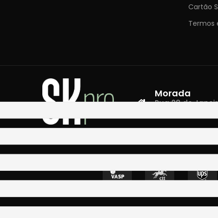
Cartão S
Termos 
Morada
Rua 28 de Janeiro,
4400-335 Vila N