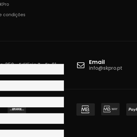
KPro
e condições
Email
 350 - Edifício T - Fr. 01
info@skpro.pt
ova de Gaia