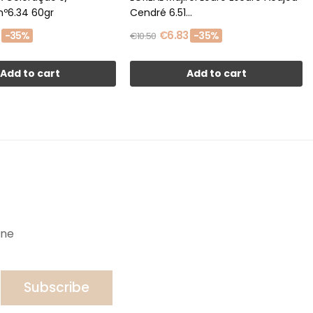
Amoníaco nº6.34 60gr
Cendré 6.51...
€6.83
-35%
-35%
€10.50
Add to cart
Add to cart
ine
Subscribe