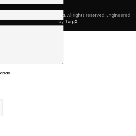
Copyright © 2023 Skpro, Lda. All rights reserved. Engineered
by
TargX
cidade