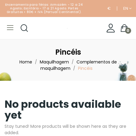
Encerramento para férias: Armazém - 12 a 24
€
EN
Agosto; Escritório - 17 a 21 Agosto. Portes
Gratuitos > 80€ + IVA (Portual Continental).
0
Pincéis
Home
Maquilhagem
Complementos de
maquilhagem
Pincéis
No products available
yet
Stay tuned! More products will be shown here as they are
added.