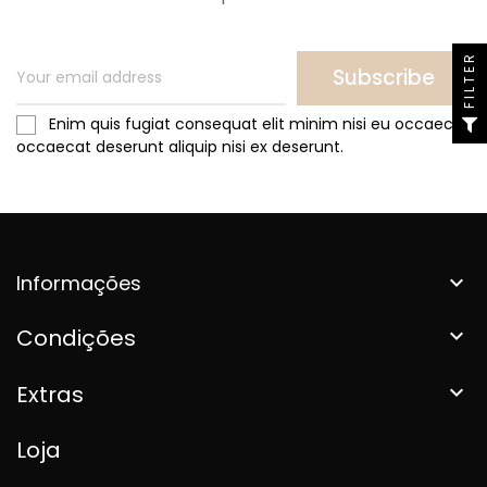
FILTER
Subscribe
Enim quis fugiat consequat elit minim nisi eu occaecat
occaecat deserunt aliquip nisi ex deserunt.
Informações

Condições

Extras

Loja