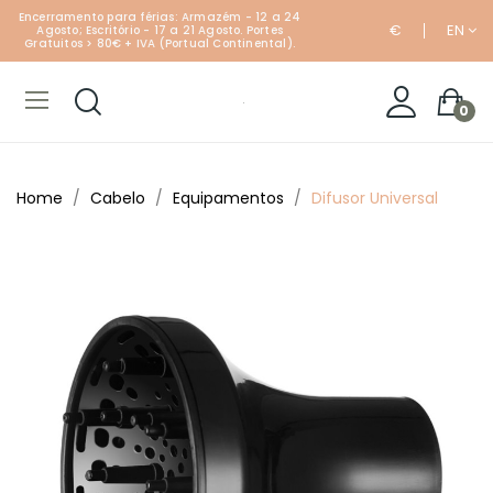
Encerramento para férias: Armazém - 12 a 24
€
EN
Agosto; Escritório - 17 a 21 Agosto. Portes
Gratuitos > 80€ + IVA (Portual Continental).
0
Home
Cabelo
Equipamentos
Difusor Universal