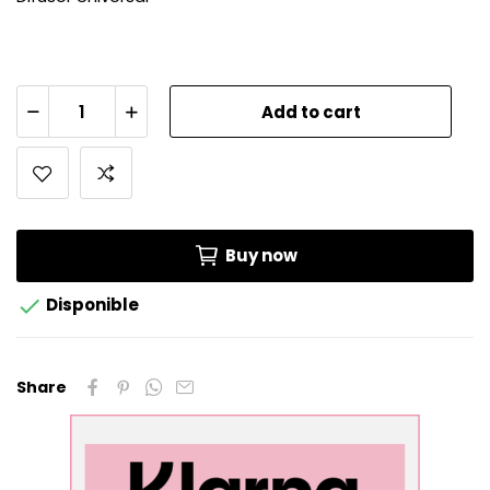
Add to cart
Buy now

Disponible
Share