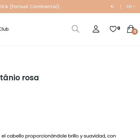
IVA (Portual Continental).
€
EN
0
Club
0
itânio rosa
 el cabello proporcionándole brillo y suavidad, con