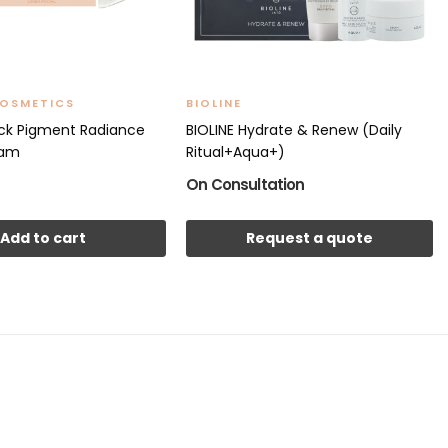
COSMETICS
BIOLINE
ck Pigment Radiance
BIOLINE Hydrate & Renew (Daily
eam
Ritual+Aqua+)
On Consultation
Add to cart
Request a quote