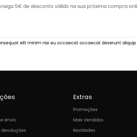
nsiga 5€ de desconto válido na sua próxima compra onl
onsequat elit minim nisi eu occaecat occaecat deserunt aliquip 
ições
Extras
Promoções
e envio
Mais Vendidos
e devoluções
Novidades