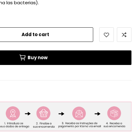
na las bacterias).
Add to cart
Buy now