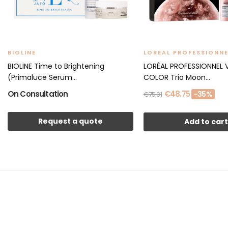
BIOLINE
LOREAL PROFESSIONNE
BIOLINE Time to Brightening
LORÉAL PROFESSIONNEL 
(Primaluce Serum...
COLOR Trio Moon...
On Consultation
€48.75
-35%
€75.01
Request a quote
Add to car