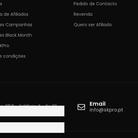
s
Pedido de Contacto
 de Afiliados
Revenda
ões Campanhas
Quero ser Afiliado
es Black Month
KPro
e condições
Email
 350 - Edifício T - Fr. 01
info@skpro.pt
ova de Gaia