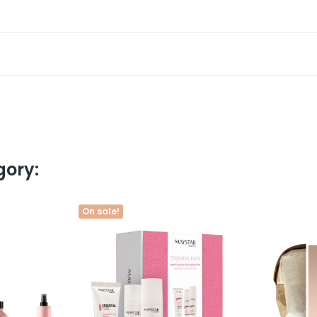
gory:
On sale!