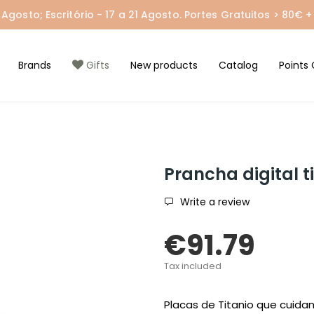
gosto; Escritório - 17 a 21 Agosto. Portes Gratuitos > 80€ + 
Brands
Gifts
New products
Catalog
Points 
Prancha digital t
Write a review
€91.79
Tax included
Placas de Titanio que cuidan