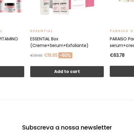
L
ESSENTIAL
PARAISO 
VITAMINO
ESSENTIAL Box
PARAISO Pa
(Creme+Serum+Exfoliante)
serum+cr
€19.95
€63.78
-50%
€39.90
t
Add to cart
Subscreva a nossa newsletter