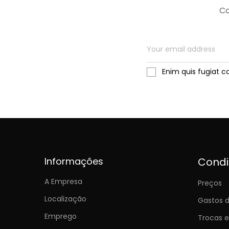
Co
Enim quis fugiat c
Informações
Cond
A Empresa
Preços
Localização
Gastos d
Emprego
Trocas 