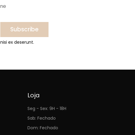
ine
Subscribe
nisi ex deserunt.
Loja
Seg - Sex: 9H - 18H
Sab: Fechado
Dom: Fechado