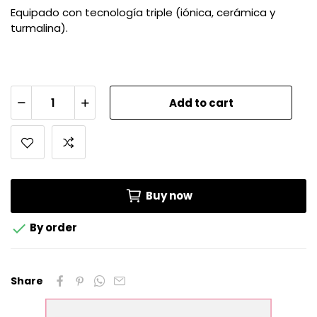
Equipado con tecnología triple (iónica, cerámica y
turmalina).
Add to cart
Buy now

By order
Share