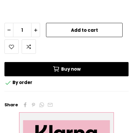
Add to cart
Buy now

By order
Share