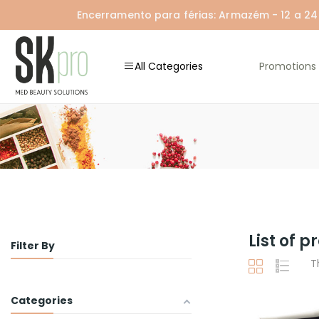
Encerramento para férias: Armazém - 12 a 24 A
All Categories
Promotions
List of 
Filter By
T
Categories