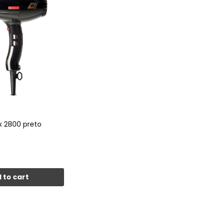
x 2800 preto
 to cart