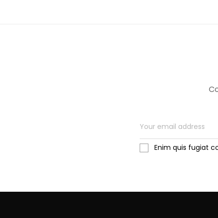
Co
Enim quis fugiat c