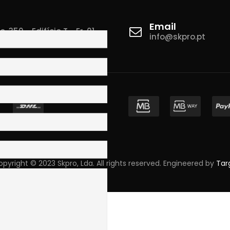
Email
 350 - Edifício T - Fr. 01
info@skpro.pt
ova de Gaia
pyright © 2023 Skpro, Lda. All rights reserved. Engineered by
Tar