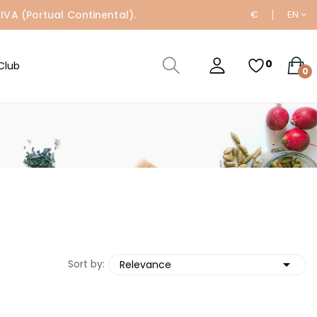
IVA (Portual Continental).
€
EN
0
Club
0

Sort by:
Relevance