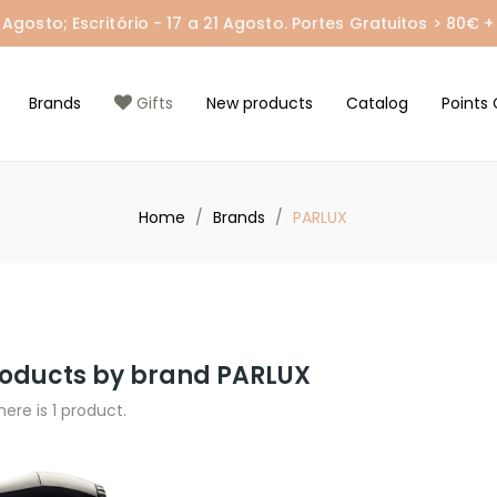
gosto; Escritório - 17 a 21 Agosto. Portes Gratuitos > 80€ + 
Brands
Gifts
New products
Catalog
Points 
Home
Brands
PARLUX
products by brand PARLUX
here is 1 product.