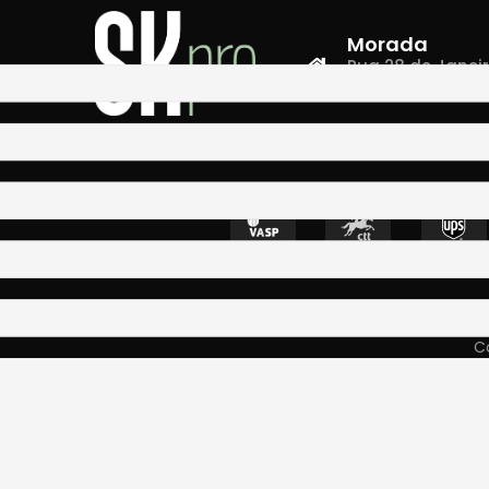
Morada
Rua 28 de Janeiro,
4400-335 Vila N
Co