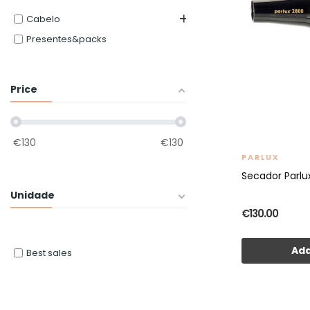
Cabelo
Presentes&packs
Price
€
130
€
130
PARLUX
Secador Parlu
Unidade
€130.00
Add
Best sales