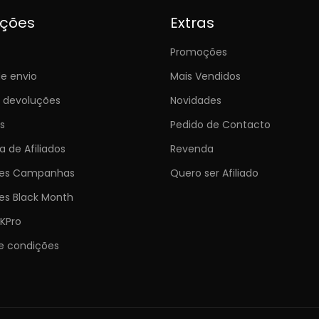
ições
Extras
Promoções
e envio
Mais Vendidos
e devoluções
Novidades
s
Pedido de Contacto
 de Afiliados
Revenda
ões Campanhas
Quero ser Afiliado
es Black Month
KPro
e condições