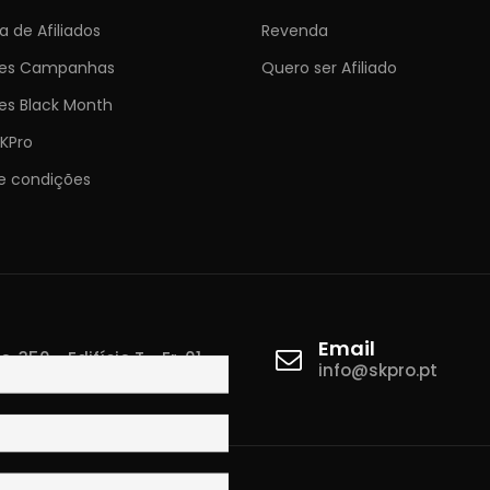
 de Afiliados
Revenda
ões Campanhas
Quero ser Afiliado
es Black Month
KPro
e condições
Email
 350 - Edifício T - Fr. 01
info@skpro.pt
ova de Gaia