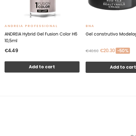
ANDREIA PROFESSIONAL
BNA
ANDREIA Hybrid Gel Fusion Color H6
Gel construtivo Modela
10,5ml
€4.49
€20.30
-50%
€40.60
Add to cart
Add to car