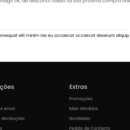
nsiga 5€ de desconto válido na sua próxima compra onl
onsequat elit minim nisi eu occaecat occaecat deserunt aliquip 
ições
Extras
Promoções
e envio
Mais Vendidos
e devoluções
Novidades
s
Pedido de Contacto