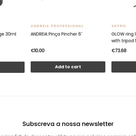
ANDREIA PROFESSIONAL
SKPRO
ge 30ml
ANDREIA Pinça Pincher 6´
GLOW ring l
with tripod
€10.00
€73.68
Add to cart
t
Subscreva a nossa newsletter