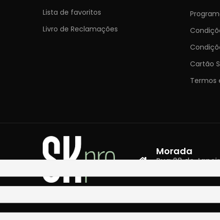
Lista de favoritos
Programa
Livro de Reclamações
Condiç
Condiçõ
Cartão S
Termos 
Morada
Rua 28 de Janeiro,
4400-335 Vila N