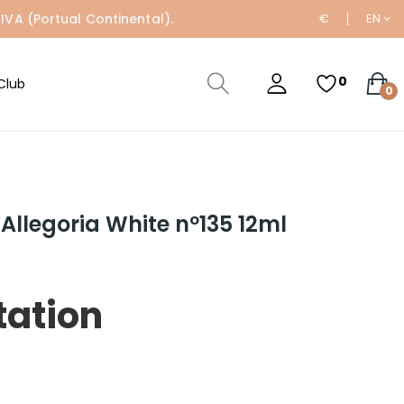
IVA (Portual Continental).
€
EN
0
Club
0
Allegoria White nº135 12ml
tation