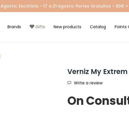
gosto; Escritório - 17 a 21 Agosto. Portes Gratuitos > 80€ + 
Brands
Gifts
New products
Catalog
Points 
l
Verniz My Extrem 
Write a review
On Consul