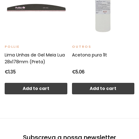
POLLIE
OUTROS
Lima Unhas de Gel Meia Lua
Acetona pura 1lt
28x178mm (Preta)
€1.35
€5.06
Add to cart
Add to cart
Subscreva a nossa newsletter