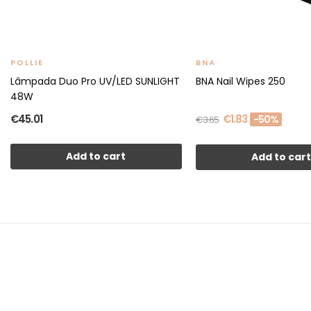
POLLIE
BNA
Lâmpada Duo Pro UV/LED SUNLIGHT
BNA Nail Wipes 250
48W
€45.01
€1.83
-50%
€3.65
Add to cart
Add to car