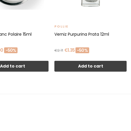
POLLIE
lanc Polaire 15ml
Verniz Purpurina Prata 12ml
00
€1.35
-50%
-50%
€2.71
Add to cart
Add to cart