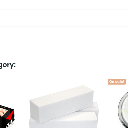
gory:
On sale!