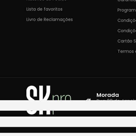
Lista de favoritos
Programa
Livro de Reclamações
Condiç
Condiçõ
Cartão S
Termos 
Morada
Rua 28 de Janeiro,
4400-335 Vila N