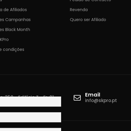
 de Afiliados
Revenda
ões Campanhas
Quero ser Afiliado
es Black Month
KPro
e condições
Email
 350 - Edifício T - Fr. 01
info@skpro.pt
ova de Gaia