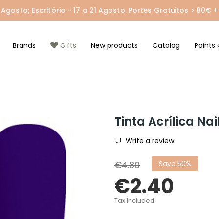
gosto; Escritório - 17 a 21 Agosto. Portes Gratuitos > 80€ + 
Brands
Gifts
New products
Catalog
Points 
Tinta Acrílica Nai
Write a review
€4.80
Save 50%
€2.40
Tax included