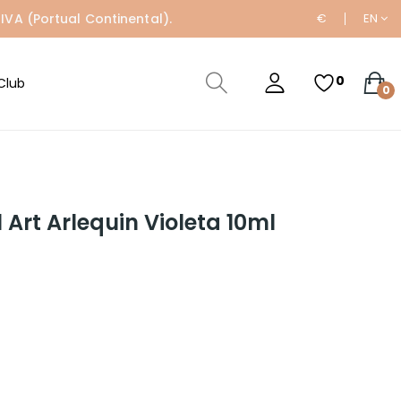
IVA (Portual Continental).
€
EN
0
Club
0
l Art Arlequin Violeta 10ml