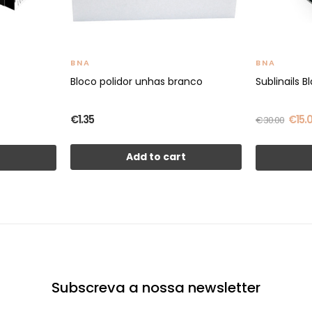
BNA
BNA
Bloco polidor unhas branco
Sublinails B
€1.35
€15.
€30.00
Add to cart
t
Subscreva a nossa newsletter