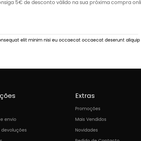
nsiga 5€ de desconto válido na sua próxima compra onl
onsequat elit minim nisi eu occaecat occaecat deserunt aliquip 
ições
Extras
Promoções
e envio
Mais Vendidos
e devoluções
Novidades
s
Pedido de Contacto