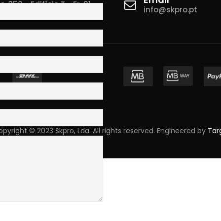
 350 - Edifício T - Fr. 01
info@skpro.pt
ova de Gaia
pyright © 2023 Skpro, Lda. All rights reserved. Engineered by
Tar