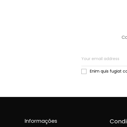
Co
Enim quis fugiat c
Informações
Cond