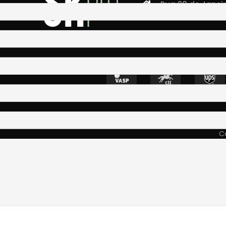
Rua 28 de Janeiro,
4400-335 Vila N
Co