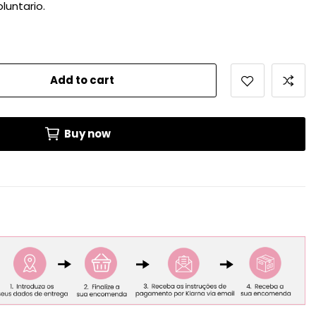
luntario.
Add to cart
Buy now