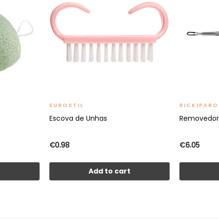
EUROSTIL
RICKIPARO
Escova de Unhas
Removedor 
€0.98
€6.05
t
Add to cart