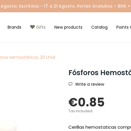
gosto; Escritório - 17 a 21 Agosto. Portes Gratuitos > 80€ + 
Brands
Gifts
New products
Catalog
Points 
oros Hemostáticos, 20 Unid.
Fósforos Hemostát
Write a review
€0.85
Tax included
Cerillas hemostaticas comp