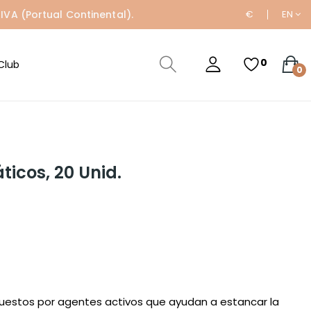
IVA (Portual Continental).
€
EN
0
Club
0
icos, 20 Unid.
uestos por agentes activos que ayudan a estancar la