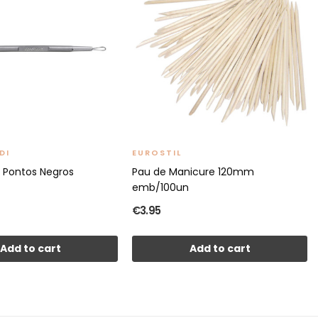
DI
EUROSTIL
Pontos Negros
Pau de Manicure 120mm
emb/100un
€3.95
Add to cart
Add to cart