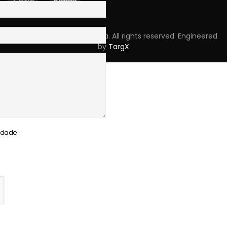
Copyright © 2023 Skpro, Lda. All rights reserved. Engineered
by
TargX
cidade