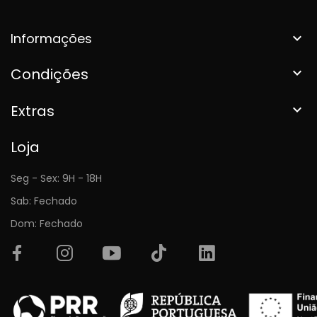
Informações

Condições

Extras

Loja
Seg - Sex: 9H - 18H
Sab: Fechado
Dom: Fechado