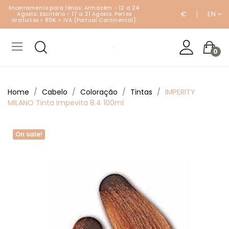
Encerramento para férias: Armazém - 12 a 24
€
EN
Agosto; Escritório - 17 a 21 Agosto. Portes
Gratuitos > 80€ + IVA (Portual Continental).
0
Home
Cabelo
Coloração
Tintas
IMPERITY
MILANO Tinta Impevita 8.4 100ml
On sale!